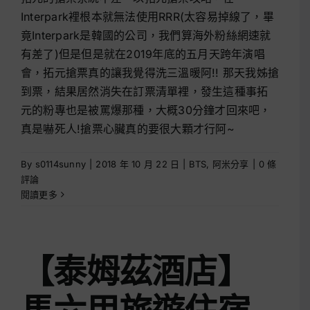
Interpark裡根本就無法使用RRR(太容易掉線了，畢
竟Interpark是韓國的公司，我們算海外粉絲網速就
有差了)但是但是就在2019年底的五月天跨年演唱
會，拓元搶票真的讓我覺得洗三溫暖阿!! 那天我姊搶
到票，結果居然消失在訂票清單裡，發生這種事拓
元的粉專也是被罵爆那種，大概30分鐘才回來吧，
真是嚇死人!搶票心臟真的要很大顆才行阿~
By
s0114sunny
|
2018 年 10 月 22 日
|
BTS
,
阿米分享
|
0 條
評論
閱讀更多
【泰姆茲酒店】