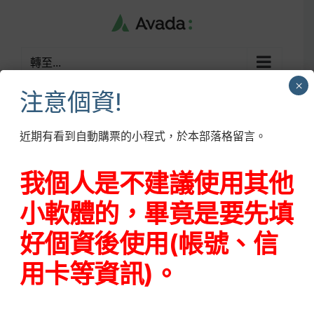
Skip
to
content
轉至...
×
注意個資!
近期有看到自動購票的小程式，於本部落格留言。
About
s0114sunny
我個人是不建議使用其他
小軟體的，畢竟是要先填
該作者尚未填入任何詳細資訊
好個資後使用(帳號、信
So far s0114sunny has created 15
blog entries.
用卡等資訊)。