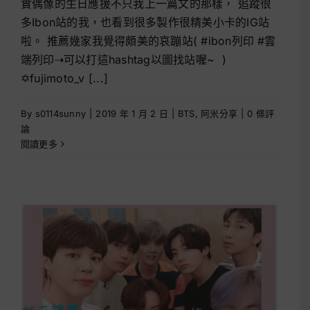
實偶像的生日應援不只我上一篇文的那樣， 追蹤很
多Ibon站的我，也看到很多製作很精美小卡的IG站
啦。 推薦幾家我覺得頗美的哀蹦站( #ibon列印 #雲
端列印⇢可以打這hashtag以圖找站喔~ )
✡fujimoto_v [...]
By
s0114sunny
|
2019 年 1 月 2 日
|
BTS
,
阿米分享
|
0 條評
論
閱讀更多