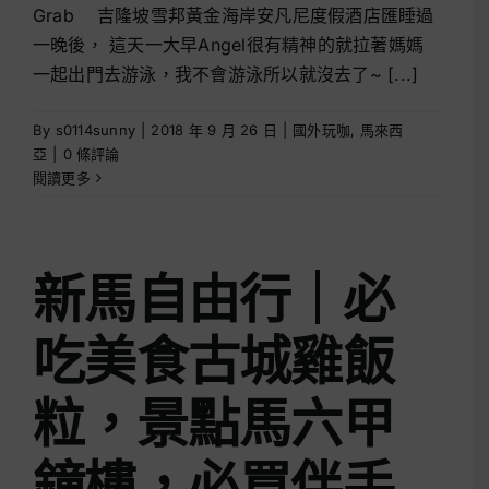
Grab 吉隆坡雪邦黃金海岸安凡尼度假酒店匯睡過
一晚後， 這天一大早Angel很有精神的就拉著媽媽
一起出門去游泳，我不會游泳所以就沒去了~ [...]
By
s0114sunny
|
2018 年 9 月 26 日
|
國外玩咖
,
馬來西
亞
|
0 條評論
閱讀更多
新馬自由行｜必
吃美食古城雞飯
粒，景點 馬六甲
鐘樓，必買伴手