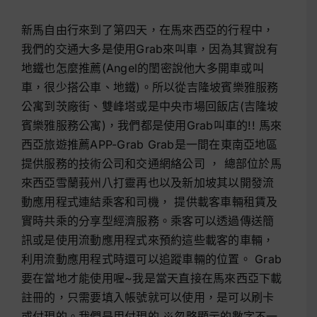
新馬自由行來到了第四天，在馬來西亞的行程中，
我們的交通大多是使用Grab來叫車，因為其實說有
地鐵也怎麼推薦(Angel的閨密說他大多開車或叫
車，很少搭公車、地鐵)。所以從吉隆坡賓樂雅服務
公寓到茨廠街、雙峰塔或是中央市場回飯店(吉隆坡
賓樂雅服務公寓)，我們都是使用Grab叫車的!! 馬來
西亞旅遊推薦APP-Grab Grab是一間在東南亞地區
提供服務的技術公司和交通網絡公司 ， 總部位於馬
來西亞雪蘭莪州八打靈再也以及新加坡其以開發流
動應用程式連結乘客和司機， 提供載客車輛租賃及
實時共乘的分享型經濟服務。乘客可以透過傳送簡
訊或是使用流動應用程式來預約這些載客的車輛，
利用流動應用程式時還可以追蹤車輛的位置。 Grab
要在當地才能使用喔~我是當天直接在馬來西亞下載
註冊的，只需要填入帳號就可以使用，是可以刷卡
或付現的。我們是用付現的 ※忽略顯示的數字不一